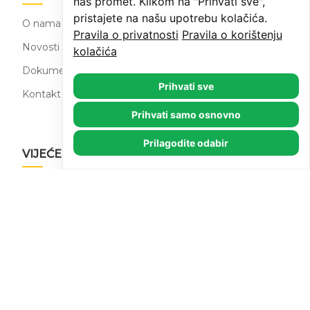
naš promet. Klikom na "Prihvati sve",
pristajete na našu upotrebu kolačića.
O nama
Pravila o privatnosti
Pravila o korištenju
Novosti
kolačića
Dokumenti
Prihvati sve
Kontakt
Prihvati samo osnovno
Prilagodite odabir
VIJEĆE MNM RI
O nama
Novosti
Dokumenti
Kontakt