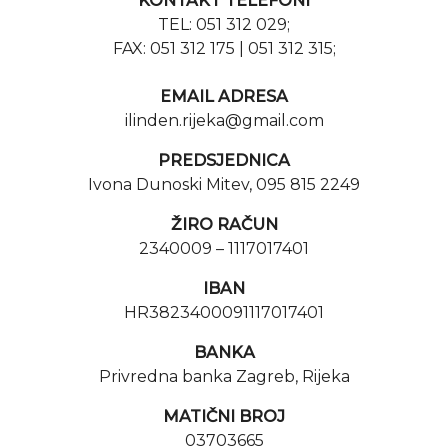
KONTAKT TELEFONI
TEL: 051 312 029;
FAX: 051 312 175 | 051 312 315;
EMAIL ADRESA
ilinden.rijeka@gmail.com
PREDSJEDNICA
Ivona Dunoski Mitev, 095 815 2249
ŽIRO RAČUN
2340009 – 1117017401
IBAN
HR3823400091117017401
BANKA
Privredna banka Zagreb, Rijeka
MATIČNI BROJ
03703665