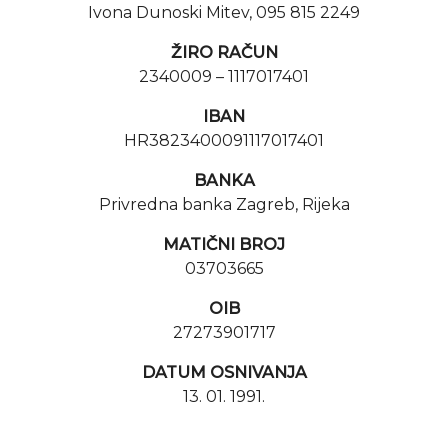
Ivona Dunoski Mitev, 095 815 2249
ŽIRO RAČUN
2340009 – 1117017401
IBAN
HR3823400091117017401
BANKA
Privredna banka Zagreb, Rijeka
MATIČNI BROJ
03703665
OIB
27273901717
DATUM OSNIVANJA
13. 01. 1991.