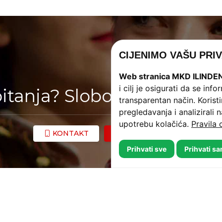
CIJENIMO VAŠU PRI
Web stranica MKD ILINDE
i cilj je osigurati da se in
pitanja? Slobodno nas kont
transparentan način. Koris
pregledavanja i analizirali 
upotrebu kolačića.
Pravila 
KONTAKT
KAKO DO NAS?
Prihvati sve
Prihvati s