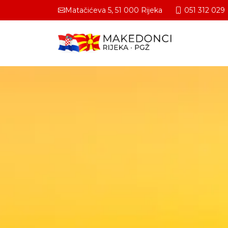
Matačićeva 5, 51 000 Rijeka
051 312 029