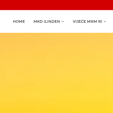
HOME
MKD ILINDEN
VIJEĆE MNM RI